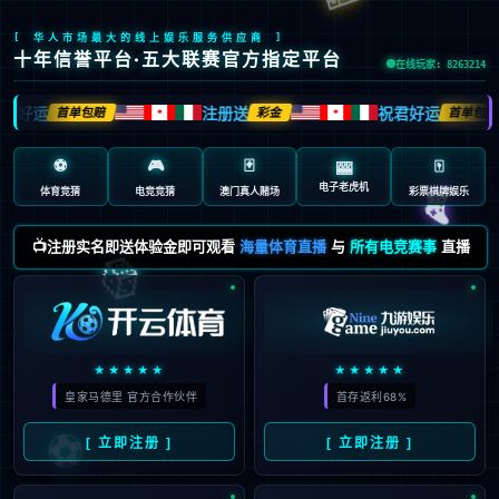
[ 华人市场最大的线上娱乐服务供应商 ]
十年信誉平台·五大联赛官方指定平台
在线玩家: 8263214
君好运
注册送
祝君好运
首单包赔
彩金
首单包赔
🍁
🍁
⚽
🎮
🃏
🀄️
🎰
🎮
电子老虎机
体育竞猜
电竞竞猜
澳门真人赌场
彩票棋牌娱乐
📺注册实名即送体验金即可观看
海量体育直播
与
所有电竞赛事
直播
🎲
★★★★★
★★★★★
皇家马德里 官方合作伙伴
首存返利68%
⚽
[ 立即注册 ]
[ 立即注册 ]